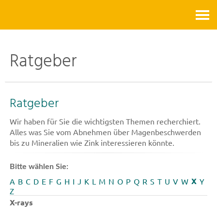
Kontakt
Ratgeber
Ratgeber
Wir haben für Sie die wichtigsten Themen recherchiert.
Alles was Sie vom Abnehmen über Magenbeschwerden
bis zu Mineralien wie Zink interessieren könnte.
Bitte wählen Sie:
X
A
B
C
D
E
F
G
H
I
J
K
L
M
N
O
P
Q
R
S
T
U
V
W
Y
Z
X-rays