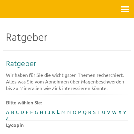
Kontakt
Ratgeber
Ratgeber
Wir haben für Sie die wichtigsten Themen recherchiert.
Alles was Sie vom Abnehmen über Magenbeschwerden
bis zu Mineralien wie Zink interessieren könnte.
Bitte wählen Sie:
L
A
B
C
D
E
F
G
H
I
J
K
M
N
O
P
Q
R
S
T
U
V
W
X
Y
Z
Lycopin