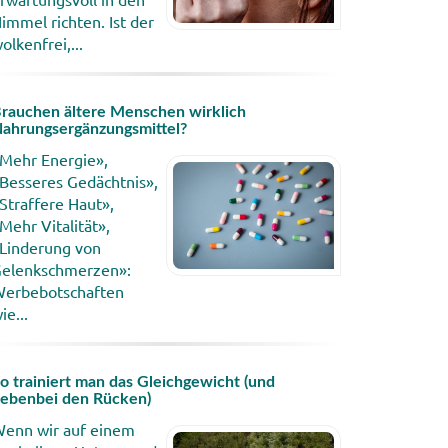
immel richten. Ist der
olkenfrei,...
rauchen ältere Menschen wirklich
ahrungsergänzungsmittel?
Mehr Energie»,
Besseres Gedächtnis»,
Straffere Haut»,
Mehr Vitalität»,
Linderung von
elenkschmerzen»:
erbebotschaften
ie...
o trainiert man das Gleichgewicht (und
ebenbei den Rücken)
enn wir auf einem