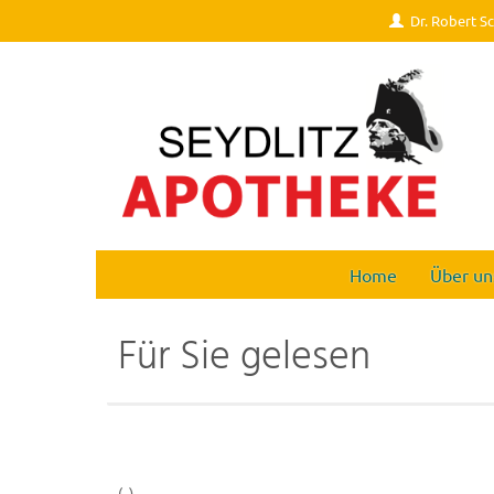
Dr. Robert S
Home
Über un
Für Sie gelesen
(..)