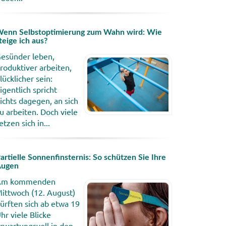
enn Selbstoptimierung zum Wahn wird: Wie
teige ich aus?
esünder leben,
roduktiver arbeiten,
lücklicher sein:
igentlich spricht
ichts dagegen, an sich
u arbeiten. Doch viele
etzen sich in...
artielle Sonnenfinsternis: So schützen Sie Ihre
Augen
Am kommenden
ittwoch (12. August)
ürften sich ab etwa 19
hr viele Blicke
rwartungsvoll in den