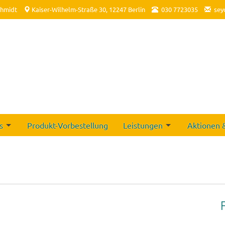
chmidt
Kaiser-Wilhelm-Straße 30, 12247 Berlin
030 7723035
sey
s
Produkt-Vorbestellung
Leistungen
Aktionen 